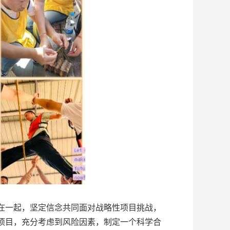
在一起，坚定信念共同面对战略性项目挑战，
项目，充分考虑到风险因素，制定一个科学合