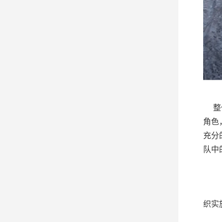
整
角色
充分
队中
织实