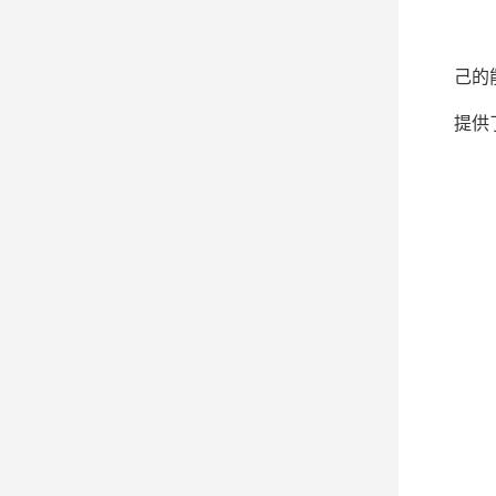
己的
提供