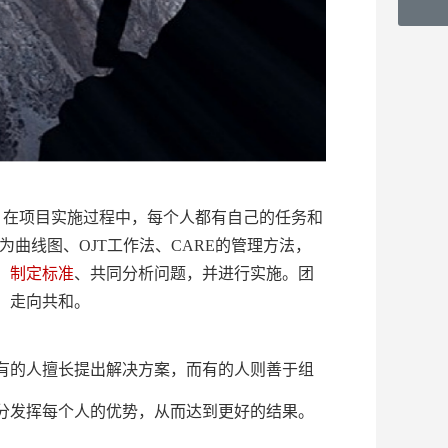
。
在项目实施过程中，每个人都有自己的任务和
行为曲线图、OJT工作法
、
CARE的管理方法，
、制定标准
、共同分析问题，并进行实施。团
，走向共和。
有的人擅长提出解决方案，而有的人则善于组
分发挥每个人的优势，从而达到更好的结果。