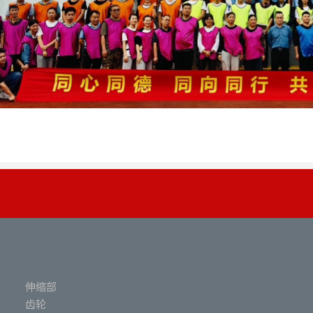
伸缩部
齿轮