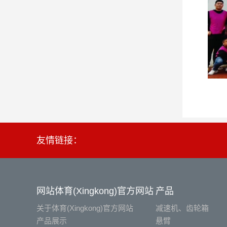
友情链接：
网站体育(Xingkong)官方网站
产品
关于体育(Xingkong)官方网站
减速机、齿轮箱
产品展示
悬臂