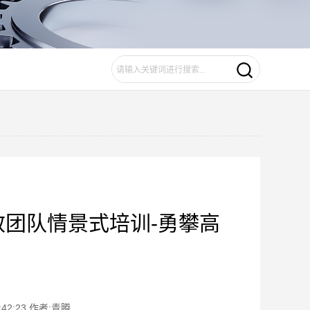
高绩效团队情景式培训-勇攀高
:42:23 作者:青腾