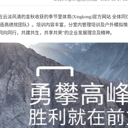
在云淡风清的金秋收获的季节里体育(Xingkong)官方网站 全
造高绩效团队》。培训内容丰富，分室内管理培训及户外模拟情
同向同行，共建共生，共享共荣”的企业发展理念及精神。