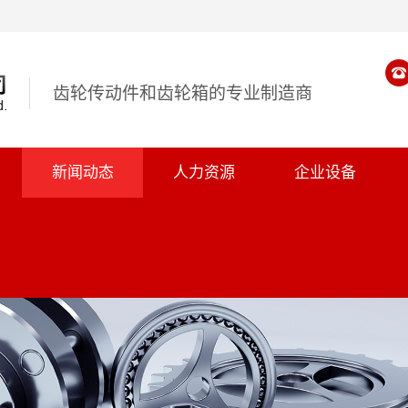
齿轮传动件和齿轮箱的专业制造商
新闻动态
人力资源
企业设备