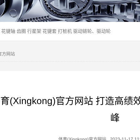
、花键轴
齿圈
行星架
花键套
打桩机
驱动链轮、驱动轮
g)官方网站
育(Xingkong)官方网站 打造
峰
体育(Xingkong)官方网站 2023-11-17 11