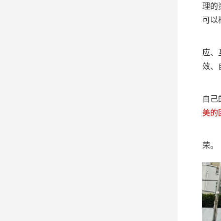
理的
可以
应、
效、
自己
美的
荣。