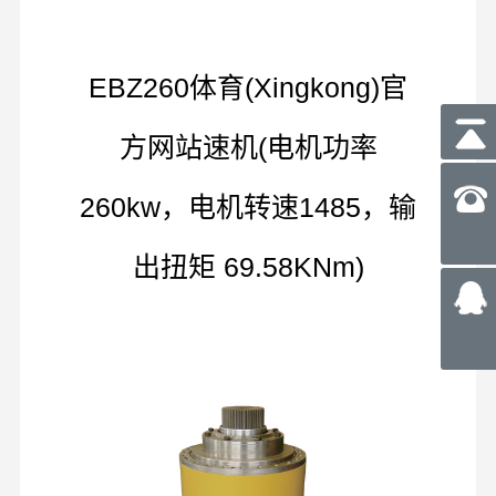
EBZ260体育(Xingkong)官
方网站速机(电机功率
260kw，电机转速1485，输
出扭矩 69.58KNm)