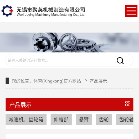
体育(Xingkong)官方网站
>
您的位置：
体育(Xingkong)官方网站
产品展示
产品展示
减速机、齿轮箱
伸缩部
悬臂
齿轮
齿轮轴、