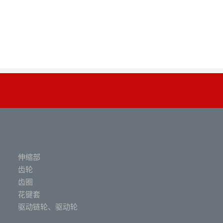
伸缩部
齿轮
齿圈
花键套
驱动链轮、驱动轮