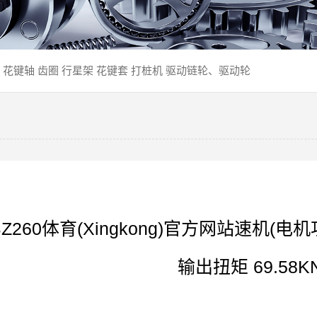
、花键轴
齿圈
行星架
花键套
打桩机
驱动链轮、驱动轮
BZ260体育(Xingkong)官方网站速机(电
输出扭矩 69.58K