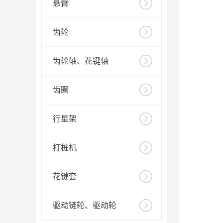
悬臂
齿轮
齿轮轴、花键轴
齿圈
行星架
打桩机
花键套
驱动链轮、驱动轮