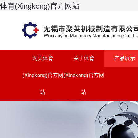
体育(Xingkong)官方网站
网页体育
关于体育
产品展示
(Xingkong)官方网
(Xingkong)官方网
站
站