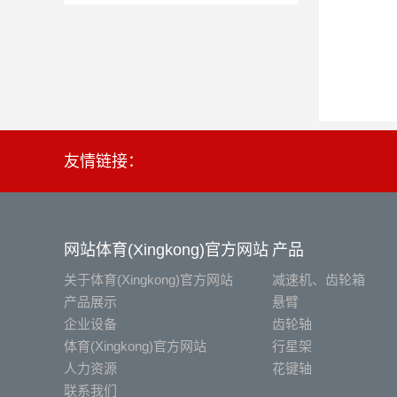
友情链接：
网站体育(Xingkong)官方网站
产品
关于体育(Xingkong)官方网站
减速机、齿轮箱
产品展示
悬臂
企业设备
齿轮轴
体育(Xingkong)官方网站
行星架
人力资源
花键轴
联系我们