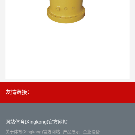
友情链接：
网站体育(Xingkong)官方网站
关于体育(Xingkong)官方网站
产品展示
企业设备