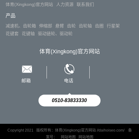
体育(Xingkong)官方网站
人力资源
联系我们
产品
减速机、齿轮箱
伸缩部
悬臂
齿轮
齿轮轴
齿圈
行星架
花键套
花键轴
驱动链轮、驱动轮
体育(Xingkong)官方网站
邮箱
电话
0510-83833330
Copyright 2021 版权所有：体育(Xingkong)官方网站 //daihoiseo.com/ 备
案号：
网站地图
网站地图