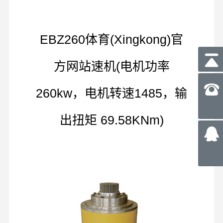
EBZ260体育(Xingkong)官
方网站速机(电机功率
260kw，电机转速1485，输
出扭矩 69.58KNm)