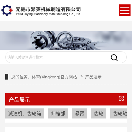
体育(Xingkong)官方网站
>
您的位置：
体育(Xingkong)官方网站
产品展示
产品展示
减速机、齿轮箱
伸缩部
悬臂
齿轮
齿轮轴、