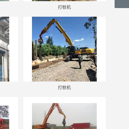
打桩机
打桩机