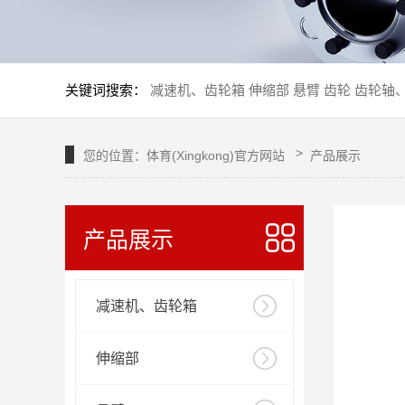
关键词搜索：
减速机、齿轮箱
伸缩部
悬臂
齿轮
齿轮轴
>
您的位置：
体育(Xingkong)官方网站
产品展示
产品展示
减速机、齿轮箱
伸缩部