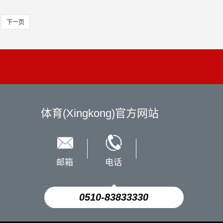
下一页
体育(Xingkong)官方网站
邮箱
电话
0510-83833330