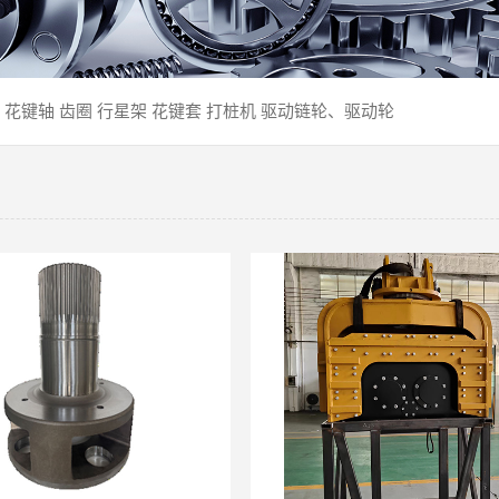
、花键轴
齿圈
行星架
花键套
打桩机
驱动链轮、驱动轮